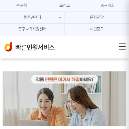
본문 내용 바로가기
주메뉴 바로가기
중구청
보건소
중구의회
동주민센터
문화관광
중구교육지원센터
내편중구