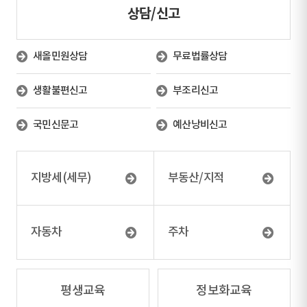
상담/신고
새올민원상담
무료법률상담
생활불편신고
부조리신고
국민신문고
예산낭비신고
지방세(세무)
부동산/지적
자동차
주차
평생교육
정보화교육