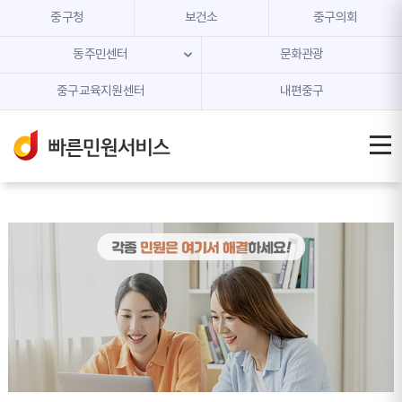
본문 내용 바로가기
주메뉴 바로가기
중구청
보건소
중구의회
동주민센터
문화관광
중구교육지원센터
내편중구