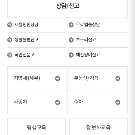
상담/신고
새올민원상담
무료법률상담
생활불편신고
부조리신고
국민신문고
예산낭비신고
지방세(세무)
부동산/지적
자동차
주차
평생교육
정보화교육