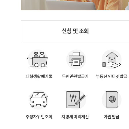
신청 및 조회
대형생활폐기물
무인민원발급기
부동산 인터넷발급
주정차위반조회
지방세 미리계산
여권 발급