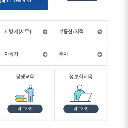
: 02-3396-4750
지방세(세무)
부동산/지적
자동차
주차
평생교육
정보화교육
바로가기
바로가기