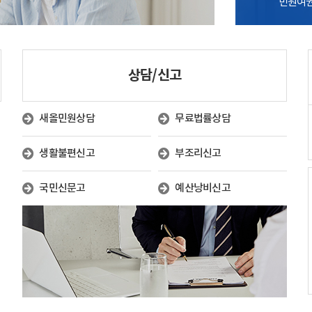
민원여권과 
상담/신고
새올민원상담
무료법률상담
생활불편신고
부조리신고
국민신문고
예산낭비신고