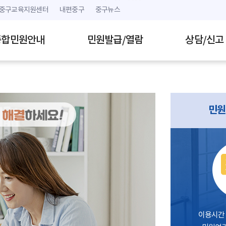
본문 내용 바로가기
주메뉴 바로가기
중구교육지원센터
내편중구
중구뉴스
종합민원안내
민원발급/열람
상담/신고
민원
이용시간 :