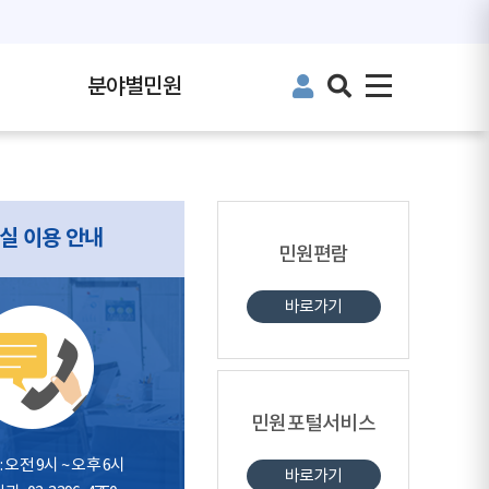
분야별민원
실 이용 안내
민원편람
바로가기
민원포털서비스
 오전 9시 ~ 오후 6시
바로가기