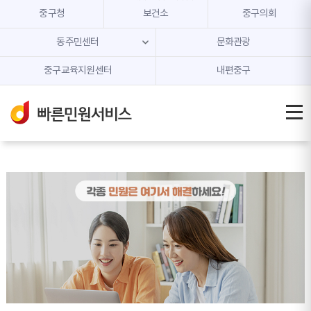
본문 내용 바로가기
주메뉴 바로가기
중구청
보건소
중구의회
동주민센터
문화관광
중구교육지원센터
내편중구