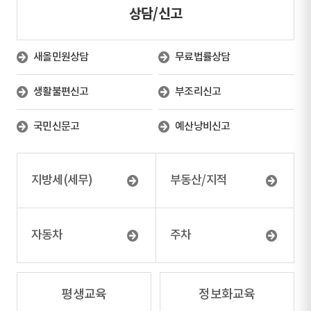
상담/신고
새올민원상담
무료법률상담
생활불편신고
부조리신고
국민신문고
예산낭비신고
지방세(세무)
부동산/지적
자동차
주차
평생교육
정보화교육