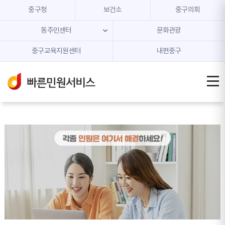
본문 내용 바로가기
주메뉴 바로가기
중구청
보건소
중구의회
동주민센터
문화관광
중구교육지원센터
내편중구