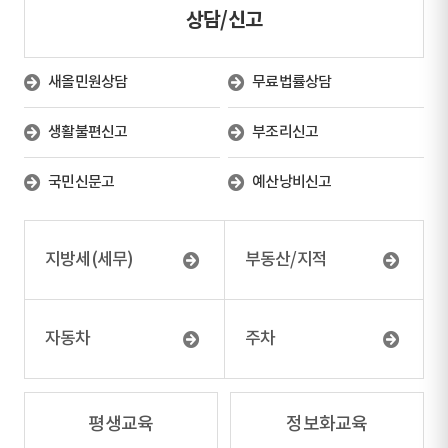
상담/신고
새올민원상담
무료법률상담
생활불편신고
부조리신고
국민신문고
예산낭비신고
지방세(세무)
부동산/지적
자동차
주차
평생교육
정보화교육