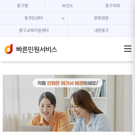
본문 내용 바로가기
주메뉴 바로가기
중구청
보건소
중구의회
동주민센터
문화관광
중구교육지원센터
내편중구