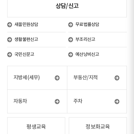
상담/신고
새올민원상담
무료법률상담
생활불편신고
부조리신고
국민신문고
예산낭비신고
지방세(세무)
부동산/지적
자동차
주차
평생교육
정보화교육