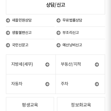
상담/신고
새올민원상담
무료법률상담
생활불편신고
부조리신고
국민신문고
예산낭비신고
지방세(세무)
부동산/지적
자동차
주차
평생교육
정보화교육