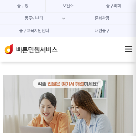
본문 내용 바로가기
주메뉴 바로가기
중구청
보건소
중구의회
동주민센터
문화관광
중구교육지원센터
내편중구