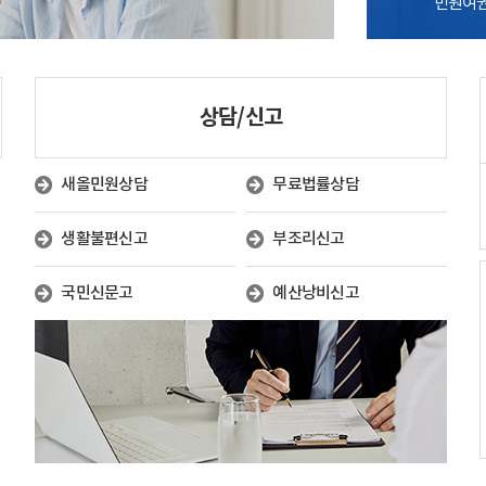
민원여권과 
상담/신고
새올민원상담
무료법률상담
생활불편신고
부조리신고
국민신문고
예산낭비신고