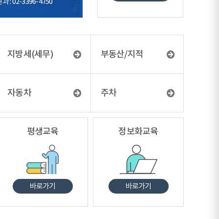
: 02-3396-4750
지방세(세무)
부동산/지적
자동차
주차
평생교육
정보화교육
바로가기
바로가기