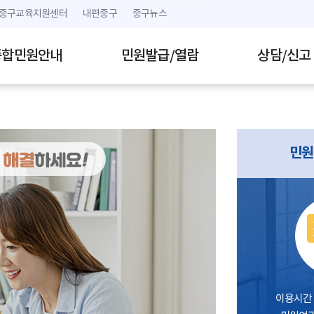
본문 내용 바로가기
주메뉴 바로가기
중구교육지원센터
내편중구
중구뉴스
종합민원안내
민원발급/열람
상담/신고
민원
이용시간 :