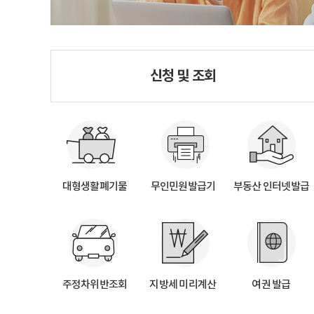
신청 및 조회
대형생활폐기물
무인민원발급기
부동산 인터넷발급
주정차위반조회
지방세 미리계산
여권 발급