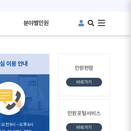
분야별민원
실 이용 안내
민원편람
바로가기
민원포털서비스
 오전 9시 ~ 오후 6시
바로가기