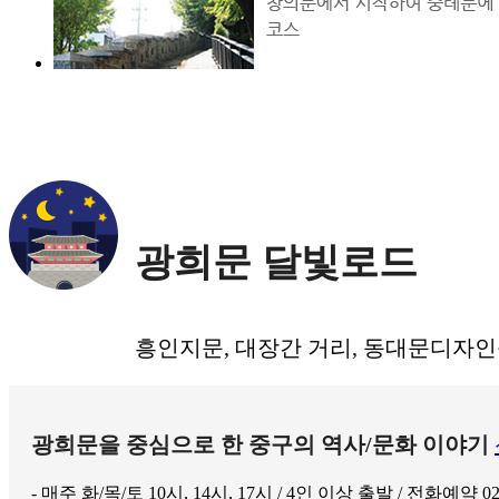
광희문 달빛로드
흥인지문, 대장간 거리, 동대문디자인
광희문을 중심으로 한 중구의 역사/문화 이야기
- 매주 화/목/토 10시, 14시, 17시 / 4인 이상 출발 / 전화예약 02-