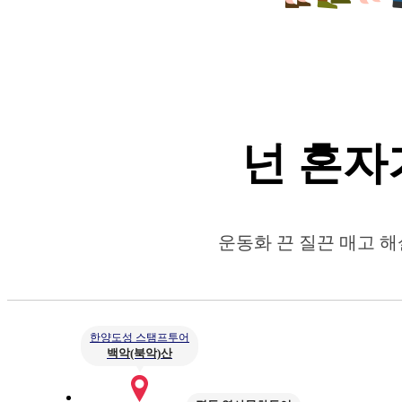
넌 혼자
운동화 끈 질끈 매고 
한양도성 스탬프투어
백악(북악)산