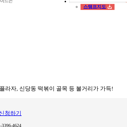
스탬프지도
플라자, 신당동 떡볶이 골목 등 볼거리가 가득!
신청하기
3396-4624