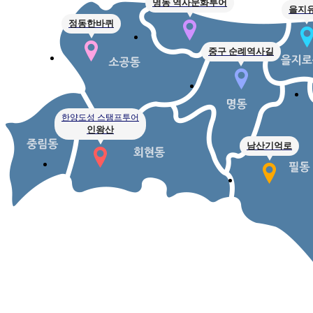
명동 역사문화투어
을지
정동한바퀴
중구 순례역사길
한양도성 스탬프투어
인왕산
남산기억로