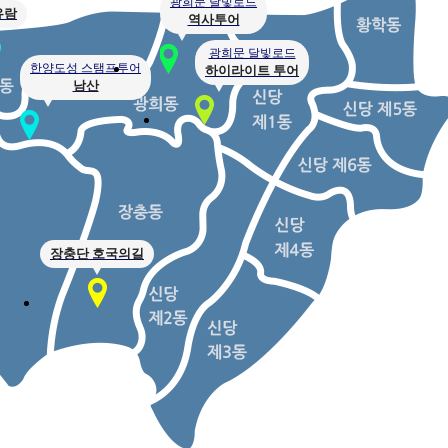
광희문 달빛로드
유람
역사투어
광희문 달빛로드
한양도성 스탬프투어
하이라이트 투어
남산
장충단 호국의길