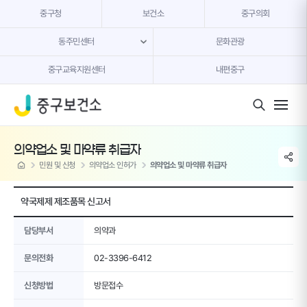
본문 내용 바로가기
중구청
보건소
중구의회
동주민센터
문화관광
중구교육지원센터
내편중구
모바일 버튼
의약업소 및 마약류 취급자
share li
home
민원 및 신청
의약업소 인허가
의약업소 및 마약류 취급자
약국제제 제조품목 신고서
담당부서
의약과
문의전화
02-3396-6412
신청방법
방문접수