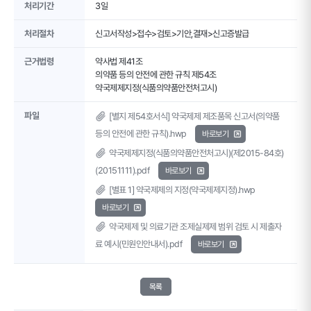
처리기간
3일
처리절차
신고서작성>접수>검토>기안,결재>신고증발급
근거법령
약사법 제41조
의약품 등의 안전에 관한 규칙 제54조
약국제제지정(식품의약품안전처고시)
파일
[별지 제54호서식] 약국제제 제조품목 신고서(의약품
등의 안전에 관한 규칙).hwp
바로보기
약국제제지정(식품의약품안전처고시)(제2015-84호)
(20151111).pdf
바로보기
[별표 1] 약국제제의 지정(약국제제지정).hwp
바로보기
약국제제 및 의료기관 조제실제제 범위 검토 시 제출자
료 예시(민원인안내서).pdf
바로보기
목록