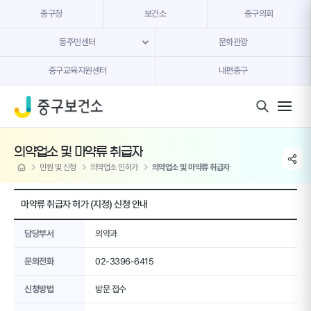
본문 내용 바로가기
중구청
보건소
중구의회
동주민센터
문화관광
중구교육지원센터
내편중구
모바일 버튼
의약업소 및 마약류 취급자
share li
home
민원 및 신청
의약업소 인허가
의약업소 및 마약류 취급자
마약류 취급자 허가 (지정) 신청 안내
담당부서
의약과
문의전화
02-3396-6415
신청방법
방문 접수