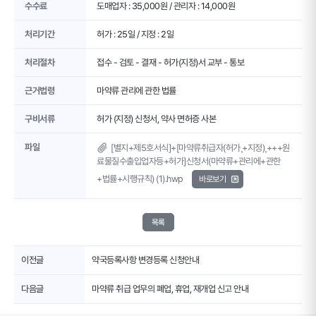
수수료
도매업자 : 35,000원 / 관리자 : 14,000원
처리기간
허가 : 25일 / 지정 : 2일
처리절차
접수 - 검토 - 결재 - 허가(지정)서 교부 - 통보
근거법령
마약류 관리에 관한 법률
구비서류
허가 (지정) 신청서, 약사 면허증 사본
파일
[별지+제5호서식]+[마약류취급자(허가¸+지정)¸+++원
료물질수출입업자등+허가]신청서(마약류+관리에+관한
+법률+시행규칙) (1).hwp
바로보기
목록
이전글
약국등록사항 변경등록 신청안내
다음글
마약류 취급 업무의 폐업, 휴업, 재개업 신고 안내