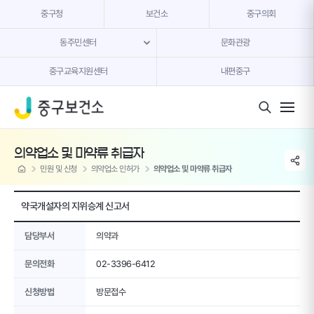
본문 내용 바로가기
중구청
보건소
중구의회
동주민센터
문화관광
중구교육지원센터
내편중구
모바일 버튼
의약업소 및 마약류 취급자
share li
home
민원 및 신청
의약업소 인허가
의약업소 및 마약류 취급자
약국개설자의 지위승계 신고서
담당부서
의약과
문의전화
02-3396-6412
신청방법
방문접수