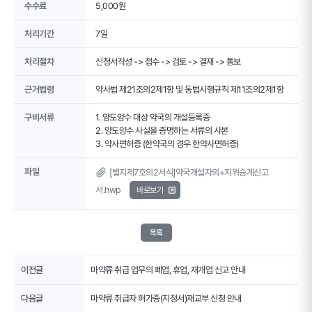
수수료
5,000원
처리기간
7일
처리절차
신청서작성 -> 접수 -> 검토 -> 결재 -> 통보
근거법령
약사법 제21조의2제1항 및 동법시행규칙 제11조의2제1항
구비서류
1. 양도양수 대상 약국의 개설등록증
2. 양도양수 사실을 증명하는 서류의 사본
3. 약사면허증 (한약국의 경우 한약사면허증)
파일
[별지제7호의2서식]약국개설자의+지위승계신고
서.hwp
바로보기
목록
이전글
마약류 취급 업무의 폐업, 휴업, 재개업 신고 안내
다음글
마약류 취급자 허가증(지정서)재교부 신청 안내