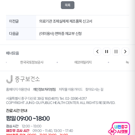
목록
이전글
의료기관 조제실제제 제조품목 신고서
다음글
(이미용사) 면허증 재교부 신청
배너모음
한국국토정보공사
에코마일리지
녹색건
로고
홈페이지 이용안내
개인정보처리방침
저작물 이용가이드
찾아오시는 길
서울특별시 중구 다산로 39길 16(04611) Tel. 02-3396-6317
COPYRIGHT JUNG-GU PUBLIC HEALTH CENTER. ALL RIGHTS RESERVED.
진료시간 안내
평일 09:00 ~18:00
점심시간
12:00 ~ 13:00
제증명 검사 시간
09:00 ~ 11:40, 13:00 ~ 17:40