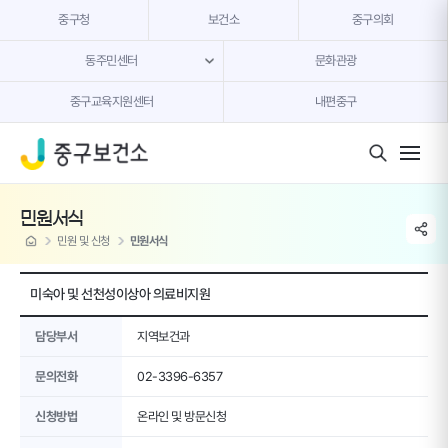
본문 내용 바로가기
중구청
보건소
중구의회
동주민센터
문화관광
중구교육지원센터
내편중구
모바일 버튼
민원서식
share li
home
민원 및 신청
민원서식
미숙아 및 선천성이상아 의료비지원
담당부서
지역보건과
문의전화
02-3396-6357
신청방법
온라인 및 방문신청