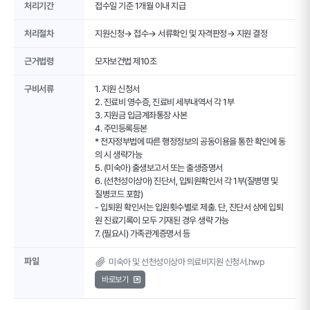
처리기간
접수일 기준 1개월 이내 지급
처리절차
지원신청→ 접수→ 서류확인 및 자격판정→ 지원 결정
근거법령
모자보건법 제10조
구비서류
1. 지원 신청서
2. 진료비 영수증, 진료비 세부내역서 각 1부
3. 지원금 입금계좌통장 사본
4. 주민등록등본
* 전자정부법에 따른 행정정보의 공동이용을 통한 확인에 동
의 시 생략가능
5. (미숙아) 출생보고서 또는 출생증명서
6. (선천성이상아) 진단서, 입퇴원확인서 각 1부(질병명 및
질병코드 포함)
- 입퇴원 확인서는 입원횟수별로 제출. 단, 진단서 상에 입퇴
원 진료기록이 모두 기재된 경우 생략 가능
7. (필요시) 가족관계증명서 등
파일
미숙아 및 선천성이상아 의료비지원 신청서.hwp
바로보기