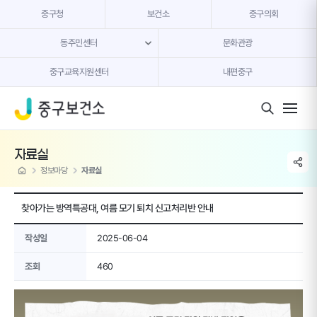
본문 내용 바로가기
중구청
보건소
중구의회
동주민센터
문화관광
중구교육지원센터
내편중구
모바일 버튼
자료실
share li
home
정보마당
자료실
찾아가는 방역특공대, 여름 모기 퇴치 신고처리반 안내
작성일
2025-06-04
조회
460