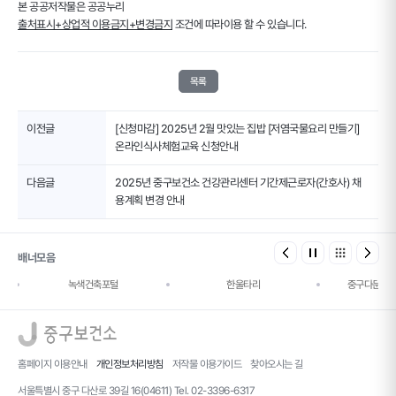
본 공공저작물은 공공누리
출처표시+상업적 이용금지+변경금지
조건에 따라이용 할 수 있습니다.
목록
이전글
[신청마감] 2025년 2월 맛있는 집밥 [저염국물요리 만들기]
온라인식사체험교육 신청안내
다음글
2025년 중구보건소 건강관리센터 기간제근로자(간호사) 채
용계획 변경 안내
배너모음
녹색건축포털
한울타리
중구다문화
로고
홈페이지 이용안내
개인정보처리방침
저작물 이용가이드
찾아오시는 길
서울특별시 중구 다산로 39길 16(04611) Tel. 02-3396-6317