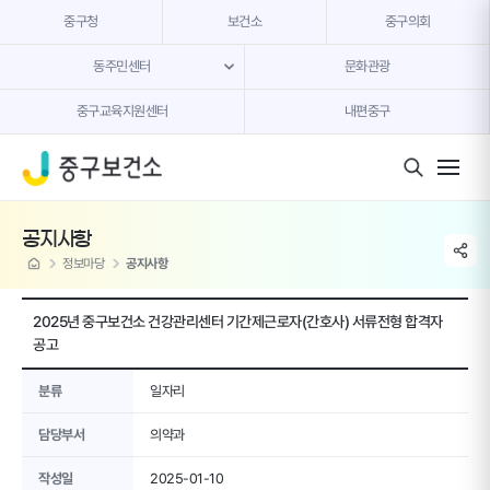
본문 내용 바로가기
중구청
보건소
중구의회
동주민센터
문화관광
중구교육지원센터
내편중구
모바일 버튼
공지사항
share li
home
정보마당
공지사항
2025년 중구보건소 건강관리센터 기간제근로자(간호사) 서류전형 합격자
공고
분류
일자리
담당부서
의약과
작성일
2025-01-10