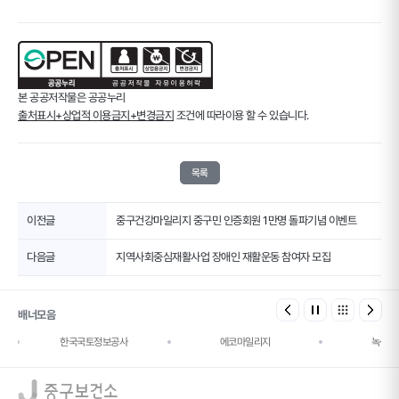
본 공공저작물은 공공누리
출처표시+상업적 이용금지+변경금지
조건에 따라이용 할 수 있습니다.
목록
이전글
중구건강마일리지 중구민 인증회원 1만명 돌파기념 이벤트
다음글
지역사회중심재활사업 장애인 재활운동 참여자 모집
배너모음
한국국토정보공사
에코마일리지
녹색건
로고