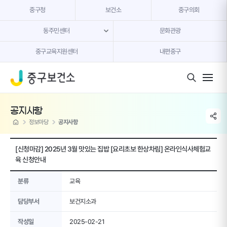
본문 내용 바로가기
중구청
보건소
중구의회
동주민센터
문화관광
중구교육지원센터
내편중구
모바일 버튼
공지사항
share li
home
정보마당
공지사항
[신청마감] 2025년 3월 맛있는 집밥 [요리초보 한상차림] 온라인식사체험교
육 신청안내
분류
교육
담당부서
보건지소과
작성일
2025-02-21