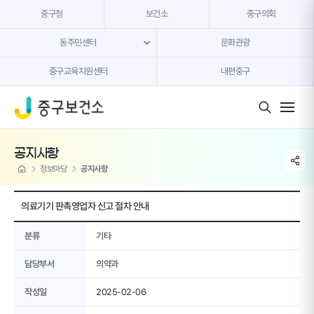
본문 내용 바로가기
중구청
보건소
중구의회
동주민센터
문화관광
중구교육지원센터
내편중구
모바일 버튼
공지사항
share li
home
정보마당
공지사항
의료기기 판촉영업자 신고 절차 안내
분류
기타
담당부서
의약과
작성일
2025-02-06