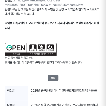
관련링크 :
https://www.mohw.go.kr/board.es?
mid=a10503000000&bid=0027&list_no=1484526&act=view
관련서류는 링크 또는 보건소 홈페이지 →민원 및 신청 → 의약업소 인허가 → 의료기기
에서 확인하실 수 있습니다.
의약품 판촉영업자 신고와 관련하여 중구보건소 의약과 약무팀으로 방문해주시기 바랍
니다.
본 공공저작물은 공공누리
출처표시+상업적 이용금지+변경금지
조건에 따라이용 할 수 있습니다.
목록
이전글
2025년 중구금연클리닉 기간제근로자(금연상담사) 채용 공
고
다음글
2025년 통합 건강돌봄사업 기간제 근로자(재활·운동분야) 채