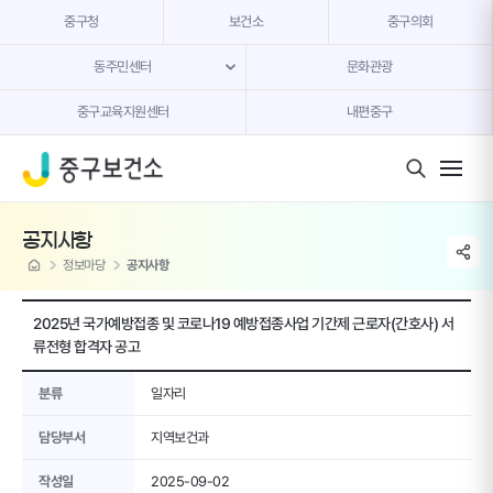
본문 내용 바로가기
중구청
보건소
중구의회
동주민센터
문화관광
중구교육지원센터
내편중구
모바일 버튼
공지사항
share li
home
정보마당
공지사항
2025년 국가예방접종 및 코로나19 예방접종사업 기간제 근로자(간호사) 서
류전형 합격자 공고
분류
일자리
담당부서
지역보건과
작성일
2025-09-02