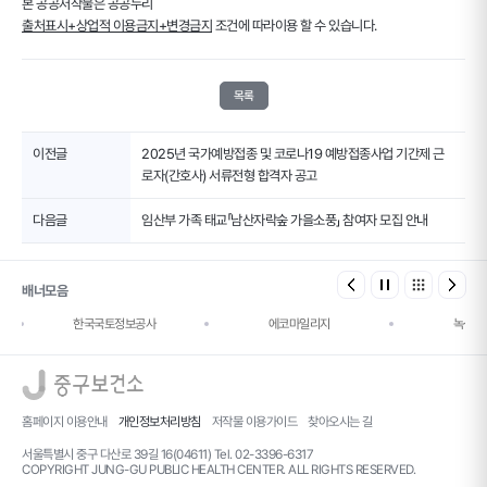
본 공공저작물은 공공누리
출처표시+상업적 이용금지+변경금지
조건에 따라이용 할 수 있습니다.
목록
이전글
2025년 국가예방접종 및 코로나19 예방접종사업 기간제 근
로자(간호사) 서류전형 합격자 공고
다음글
임산부 가족 태교「남산자락숲 가을소풍」 참여자 모집 안내
배너모음
한국국토정보공사
에코마일리지
녹색건
로고
홈페이지 이용안내
개인정보처리방침
저작물 이용가이드
찾아오시는 길
서울특별시 중구 다산로 39길 16(04611) Tel. 02-3396-6317
COPYRIGHT JUNG-GU PUBLIC HEALTH CENTER. ALL RIGHTS RESERVED.