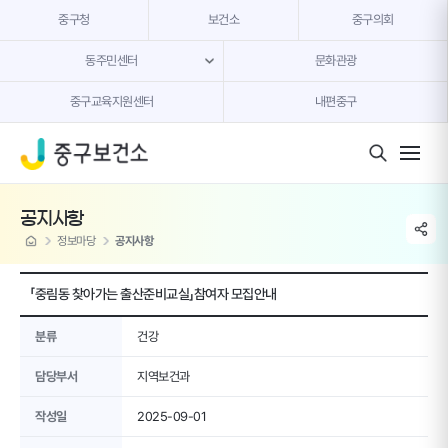
본문 내용 바로가기
중구청
보건소
중구의회
동주민센터
문화관광
중구교육지원센터
내편중구
모바일 버튼
공지사항
share li
home
정보마당
공지사항
「중림동 찾아가는 출산준비교실」참여자 모집안내
분류
건강
담당부서
지역보건과
작성일
2025-09-01