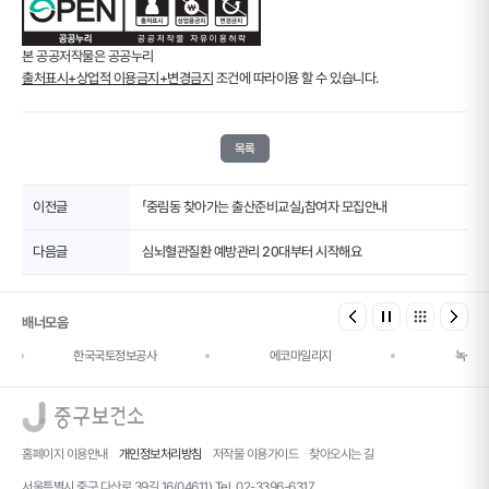
본 공공저작물은 공공누리
출처표시+상업적 이용금지+변경금지
조건에 따라이용 할 수 있습니다.
목록
이전글
「중림동 찾아가는 출산준비교실」참여자 모집안내
다음글
심뇌혈관질환 예방관리 20대부터 시작해요
배너모음
한국국토정보공사
에코마일리지
녹색건
로고
홈페이지 이용안내
개인정보처리방침
저작물 이용가이드
찾아오시는 길
서울특별시 중구 다산로 39길 16(04611) Tel. 02-3396-6317