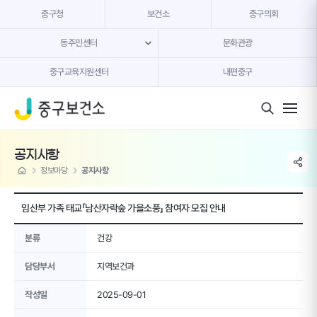
본문 내용 바로가기
중구청
보건소
중구의회
동주민센터
문화관광
중구교육지원센터
내편중구
모바일 버튼
공지사항
share li
home
정보마당
공지사항
임산부 가족 태교「남산자락숲 가을소풍」 참여자 모집 안내
분류
건강
담당부서
지역보건과
작성일
2025-09-01