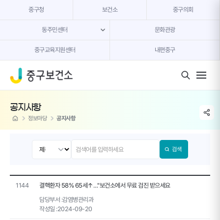
본문 내용 바로가기
중구청
보건소
중구의회
동주민센터
문화관광
중구교육지원센터
내편중구
모바일 버튼
공지사항
share li
home
정보마당
공지사항
검색
1144
결핵환자 58% 65세↑…"보건소에서 무료 검진 받으세요
담당부서 :
감염병관리과
작성일 :
2024-09-20