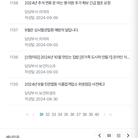
1138
2024년 추석 연휴 문 여는 병·의원 추가 확보 긴급 협조 요청
담당부서 :
의약과
작성일 :
2024-09-09
1137
9월은 심뇌혈관질환 예방의 달입니다.
담당부서 :
의약과
작성일 :
2024-09-03
1136
[신청마감] 2024년 10월 맛있는 집밥 [온가족 도시락 만들기] 온라인 식사체험교육 신청안내
담당부서 :
보건지소과
작성일 :
2024-09-03
1135
2024년 9월 민관합동 식품접객업소 위생점검 사전예고
담당부서 :
보건위생과
작성일 :
2024-08-30
첫 페이지
이전 페이지
다음 페이지
마지막 페이지
31
32
33
34
35
36
37
38
39
40
배너모음