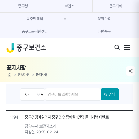
본문 내용 바로가기
중구청
보건소
중구의회
동주민센터
문화관광
중구교육지원센터
내편중구
모바일 버튼
공지사항
share li
home
정보마당
공지사항
검색
1194
중구건강마일리지 중구민 인증회원 1만명 돌파기념 이벤트
담당부서 :
보건지소과
작성일 :
2025-02-24