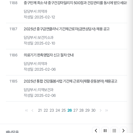
1188
중구민께 희소식! 중구건강마일리지 500점과 건강관리를 동시에 받으세요!
담당부서 :
의약과
작성일 :
2025-02-12
1187
2025년 중구금연클리닉 기간제근로자(금연상담사) 채용 공고
담당부서 :
보건지소과
작성일 :
2025-02-10
1186
의료기기 판촉영업자 신고 절차 안내
담당부서 :
의약과
작성일 :
2025-02-06
1185
2025년 통합 건강돌봄사업 기간제 근로자(재활·운동분야) 채용공고
담당부서 :
지역보건과
작성일 :
2025-02-06
첫 페이지
이전 페이지
다음 페이지
마지막 페이지
21
22
23
24
25
26
27
28
29
30
배너모음