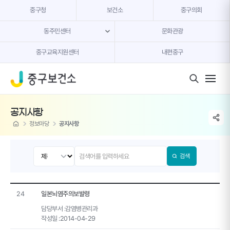
본문 내용 바로가기
중구청
보건소
중구의회
동주민센터
문화관광
중구교육지원센터
내편중구
모바일 버튼
공지사항
share li
home
정보마당
공지사항
검색
24
일본뇌염주의보발령
담당부서 :
감염병관리과
작성일 :
2014-04-29