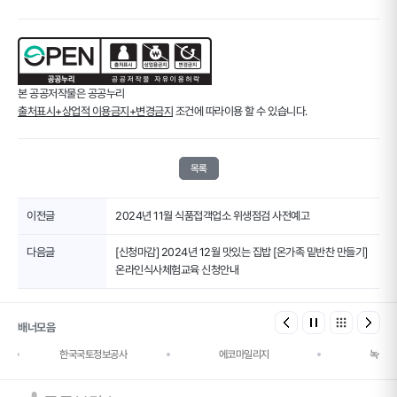
본 공공저작물은 공공누리
출처표시+상업적 이용금지+변경금지
조건에 따라이용 할 수 있습니다.
목록
이전글
2024년 11월 식품접객업소 위생점검 사전예고
다음글
[신청마감] 2024년 12월 맛있는 집밥 [온가족 밑반찬 만들기]
온라인식사체험교육 신청안내
배너모음
한국국토정보공사
에코마일리지
녹색건