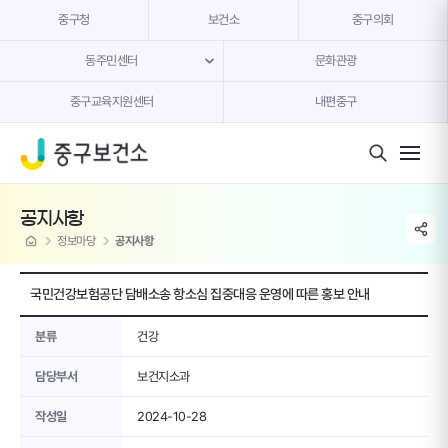
본문 내용 바로가기
중구청
보건소
중구의회
동주민센터
문화관광
중구교육지원센터
내편중구
모바일 버튼
공지사항
share li
home
정보마당
공지사항
국민건강보험공단 담배소송 항소심 집중대응 운영에 따른 홍보 안내
분류
건강
담당부서
보건지소과
작성일
2024-10-28