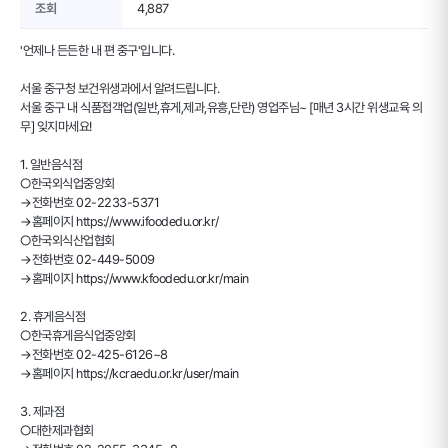
조회
4,887
'언제나 든든한 내 편 중구'입니다.
서울 중구청 보건위생과에서 알려드립니다.
서울 중구 내 식품접객업(일반,휴게,제과,유흥,단란) 영업주님~ [매년 3시간 위생교육 의
무] 잊지마세요!
1. 일반음식점
○한국외식업중앙회
→전화번호 02-2233-5371
→홈페이지 https://www.ifoodedu.or.kr/
○한국외식산업협회
→전화번호 02-449-5009
→홈페이지 https://www.kfoodedu.or.kr/main
2. 휴게음식점
○한국휴게음식업중앙회
→전화번호 02-425-6126~8
→홈페이지 https://kcraedu.or.kr/user/main
3. 제과점
○대한제과협회