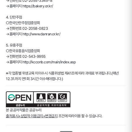
→전화번호 02-2055-3345~8
→홈페이지 https://bakery.or.kr/
4. 단란주점
○한국단란주점업중앙회
→전화번호 02-2058-0823
→홈페이지 http://www.danran.or.kr/
5. 유흥주점
○한국유흥음식업중앙회
→전화번호 02-543-9955
→홈페이지 http://kcconb.com/main/index.asp
※각 업종별 위생교육 미이수시 식품위생법 제41조에 따라 과태료 부과됩니다.(매년
12.31.까지 연1회 3시간 이수해야합니다.)
본 공공저작물은 공공누리
출처표시+상업적 이용금지+변경금지
조건에 따라이용 할 수 있습니다.