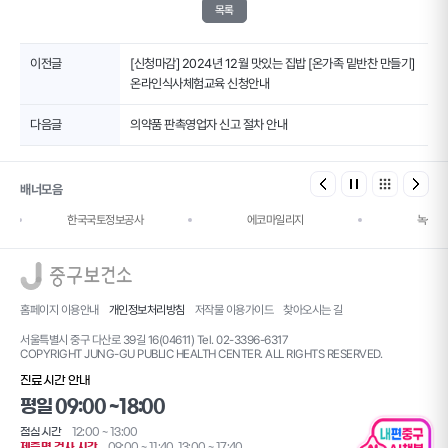
목록
이전글
[신청마감] 2024년 12월 맛있는 집밥 [온가족 밑반찬 만들기]
온라인식사체험교육 신청안내
다음글
의약품 판촉영업자 신고 절차 안내
배너모음
한국국토정보공사
에코마일리지
녹색건
로고
홈페이지 이용안내
개인정보처리방침
저작물 이용가이드
찾아오시는 길
서울특별시 중구 다산로 39길 16(04611) Tel. 02-3396-6317
COPYRIGHT JUNG-GU PUBLIC HEALTH CENTER. ALL RIGHTS RESERVED.
진료시간 안내
평일 09:00 ~18:00
점심시간
12:00 ~ 13:00
제증명 검사 시간
09:00 ~ 11:40, 13:00 ~ 17:40