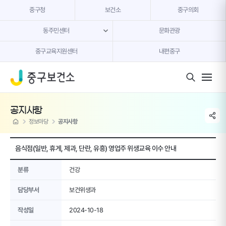
본문 내용 바로가기
중구청
보건소
중구의회
동주민센터
문화관광
중구교육지원센터
내편중구
모바일 버튼
공지사항
share li
home
정보마당
공지사항
음식점(일반, 휴게, 제과, 단란, 유흥) 영업주 위생교육 이수 안내
분류
건강
담당부서
보건위생과
작성일
2024-10-18