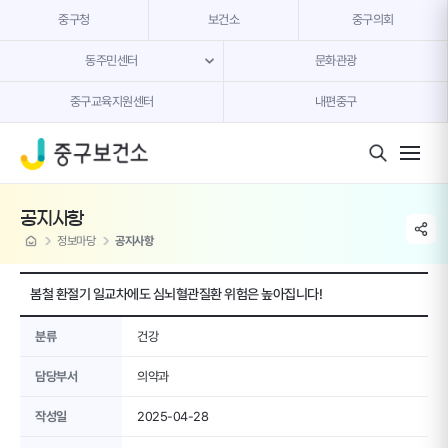
본문 내용 바로가기
중구청
보건소
중구의회
동주민센터
문화관광
중구교육지원센터
내편중구
모바일 버튼
공지사항
share li
home
정보마당
공지사항
봄철 환절기 일교차에도 심뇌혈관질환 위험은 높아집니다!
분류
건강
담당부서
의약과
작성일
2025-04-28