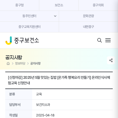
본문 내용 바로가기
중구청
보건소
중구의회
동주민센터
문화관광
중구교육지원센터
내편중구
모바일 버튼
공지사항
share li
home
정보마당
공지사항
[신청마감] 2025년 5월 맛있는 집밥 [온가족 행복요리 만들기] 온라인식사체
험교육 신청안내
분류
교육
담당부서
보건지소과
작성일
2025-04-18