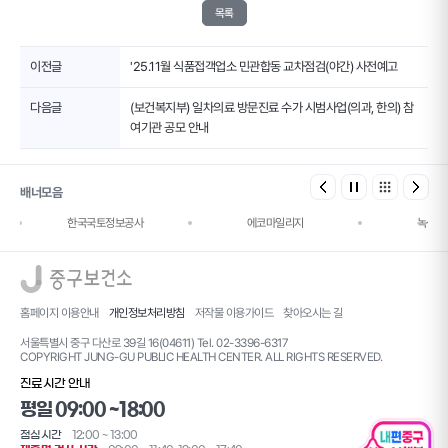
목록
이전글
'25.11월 식품접객업소 민관합동 교차점검(야간) 사전예고
다음글
(보건복지부) 일차의료 방문진료 수가 시범사업(의과, 한의) 참
여기관 공모 안내
배너모음
한국국토정보공사
에코마일리지
녹색건
로고
홈페이지 이용안내
개인정보처리방침
저작물 이용가이드
찾아오시는 길
서울특별시 중구 다산로 39길 16(04611) Tel. 02-3396-6317
COPYRIGHT JUNG-GU PUBLIC HEALTH CENTER. ALL RIGHTS RESERVED.
진료시간 안내
평일 09:00 ~18:00
점심시간
12:00 ~ 13:00