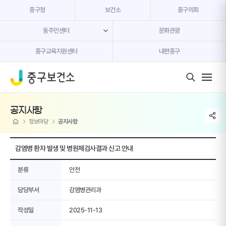
본문 내용 바로가기
중구청
보건소
중구의회
동주민센터
문화관광
중구교육지원센터
내편중구
모바일 버튼
공지사항
share li
home
정보마당
공지사항
감염병 환자 발생 및 병원체검사결과 신고 안내
분류
안전
담당부서
감염병관리과
작성일
2025-11-13