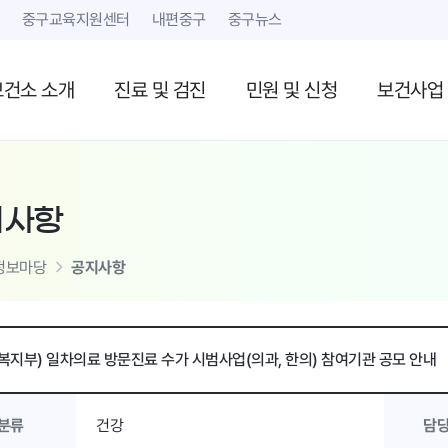
본문 내용 바로가기
중구교육지원센터
내편중구
중구뉴스
보건소 소개
진료 및 검진
민원 및 신청
보건사업
지사항
정보마당
공지사항
복지부) 일차의료 방문진료 수가 시범사업(의과, 한의) 참여기관 공모 안내
분류
건강
담