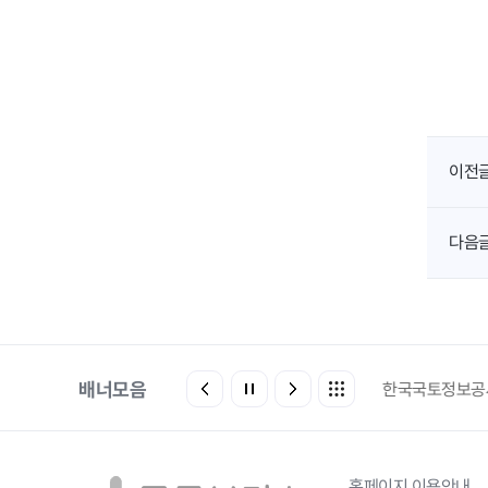
이전
다음
배너모음
환경부전기차충전소
한국국토정보공사
에코마일
로고
홈페이지 이용안내