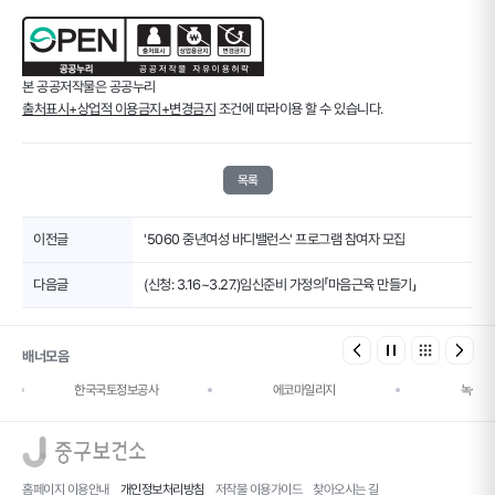
본 공공저작물은 공공누리
출처표시+상업적 이용금지+변경금지
조건에 따라이용 할 수 있습니다.
목록
이전글
'5060 중년여성 바디밸런스' 프로그램 참여자 모집
다음글
(신청: 3.16~3.27.)임신준비 가정의「마음근육 만들기」
배너모음
한국국토정보공사
에코마일리지
녹색건
로고
홈페이지 이용안내
개인정보처리방침
저작물 이용가이드
찾아오시는 길