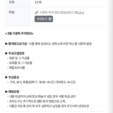
조회
1,216
파일
식중독 주의 정보 알림(26년 3월).jpg
바로보기
<3월 식중독 주의정보>
▶
황색포도상구균
: 식품 중에 생성되는 장독소에 의한 독소형 식중독 발생
▶
주요오염경로
- 육류 및 그 가공품
- 유제품 및 그 가공픔
- 복합조리식품
▶
주요증상
- 구토, 설사, 복통(잠복기 : 30분~9시간, 대부분2~4시간)
▶
예방요령
- 식품 취급자의 손에 창상·화농이 생길 경우 식품 취급 금지
- 조리도구는 주기적으로 열탕 등의 방법으로 소독
- 식품은 되도록 조리 후 모두 섭취하고 남았을 경우 5℃이하 냉장보관