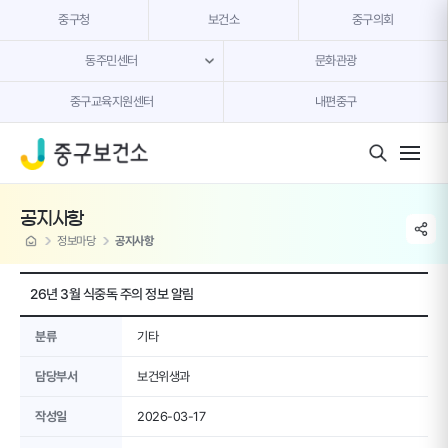
본문 내용 바로가기
중구청
보건소
중구의회
동주민센터
문화관광
중구교육지원센터
내편중구
모바일 버튼
공지사항
share li
home
정보마당
공지사항
26년 3월 식중독 주의 정보 알림
분류
기타
담당부서
보건위생과
작성일
2026-03-17