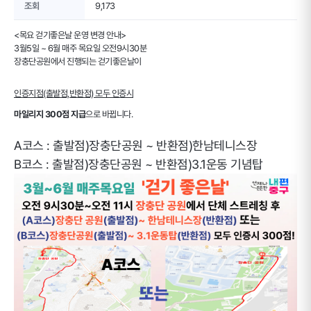
조회
9,173
<목요 걷기좋은날 운영 변경 안내>
3월5일 ~ 6월 매주 목요일 오전9시30분
장충단공원에서 진행되는 걷기좋은날이
인증지점(출발점,반환점) 모두 인증시
마일리지 300점 지급
으로 바뀝니다.
A코스 : 출발점)장충단공원 ~ 반환점)한남테니스장
B코스 : 출발점)장충단공원 ~ 반환점)3.1운동 기념탑