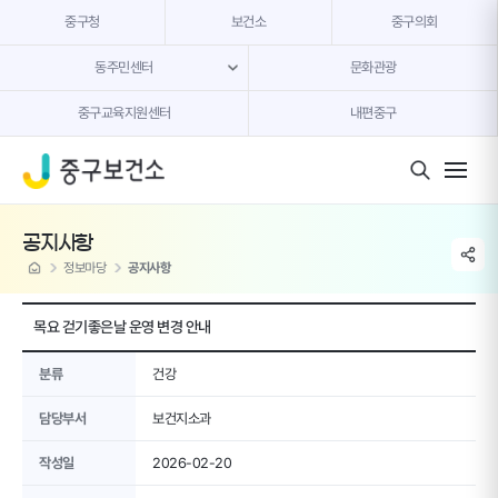
본문 내용 바로가기
중구청
보건소
중구의회
동주민센터
문화관광
중구교육지원센터
내편중구
모바일 버튼
공지사항
share li
home
정보마당
공지사항
목요 걷기좋은날 운영 변경 안내
분류
건강
담당부서
보건지소과
작성일
2026-02-20