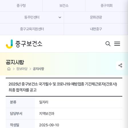
본문 내용 바로가기
중구청
보건소
중구의회
동주민센터
문화관광
중구교육지원센터
내편중구
모바일 버튼
공지사항
share li
home
정보마당
공지사항
2025년 중구보건소 국가필수 및 코로나19 예방접종 기간제근로자(간호사)
최종 합격자를 공고
분류
일자리
담당부서
지역보건과
작성일
2025-09-10