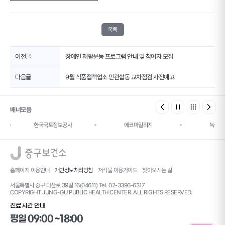
목록
이전글
장애인 재활운동 프로그램 안내 및 참여자 모집
다음글
9월 식품접객업소 민관합동 교차점검 사전예고
배너모음
한국국토정보공사
에코마일리지
녹색건
로고
홈페이지 이용안내
개인정보처리방침
저작물 이용가이드
찾아오시는 길
서울특별시 중구 다산로 39길 16(04611) Tel. 02-3396-6317
COPYRIGHT JUNG-GU PUBLIC HEALTH CENTER. ALL RIGHTS RESERVED.
진료시간 안내
평일 09:00 ~18:00