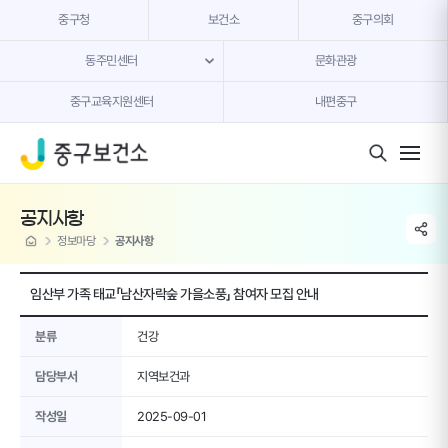
본문 내용 바로가기
중구청
보건소
중구의회
동주민센터
문화관광
중구교육지원센터
내편중구
모바일 버튼
공지사항
share li
home
정보마당
공지사항
임산부 가족 태교「남산자락숲 가을소풍」 참여자 모집 안내
분류
건강
담당부서
지역보건과
작성일
2025-09-01