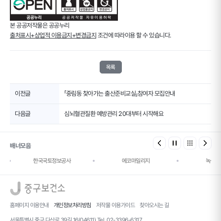
본 공공저작물은 공공누리
출처표시+상업적 이용금지+변경금지
조건에 따라이용 할 수 있습니다.
목록
이전글
「중림동 찾아가는 출산준비교실」참여자 모집안내
다음글
심뇌혈관질환 예방관리 20대부터 시작해요
배너모음
한국국토정보공사
에코마일리지
녹색건
로고
홈페이지 이용안내
개인정보처리방침
저작물 이용가이드
찾아오시는 길
서울특별시 중구 다산로 39길 16(04611) Tel. 02-3396-6317