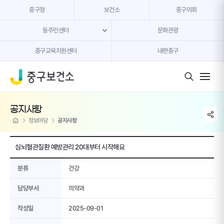
본문 내용 바로가기
중구청
보건소
중구의회
동주민센터
문화관광
중구교육지원센터
내편중구
모바일 버튼
공지사항
share li
home
정보마당
공지사항
심뇌혈관질환 예방관리 20대부터 시작해요
분류
건강
담당부서
의약과
작성일
2025-09-01