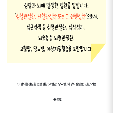
○ 심뇌혈관질환 선행질환(고혈압, 당뇨병, 이상지질혈증) 진단 기준
◆ 혈압