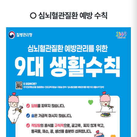
○ 심뇌혈관질환 예방 수칙