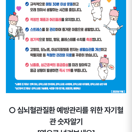
○ 심뇌혈관질환 예방관리를 위한 자기혈
관 숫자알기