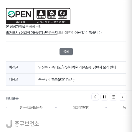
본 공공저작물은 공공누리
출처표시+상업적 이용금지+변경금지
조건에 따라이용 할 수 있습니다.
목록
이전글
임산부 가족 태교「남산자락숲 가을소풍」 참여자 모집 안내
다음글
중구 건강톡톡(9월11일자)
배너모음
한국국토정보공사
에코마일리지
녹색건
로고