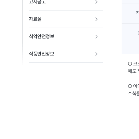
고시공고
자료실
식약안전정보
식품안전정보
○ 코
에도 
○ 이
수칙을