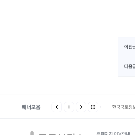
이전
다음
배너모음
에어코리아
환경부전기차충전소
한국국토정
로고
홈페이지 이용안내