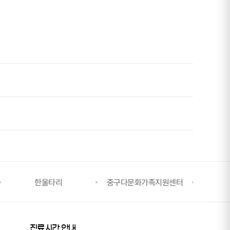
한울타리
중구다문화가족지원센터
중구건
진료시간 안내