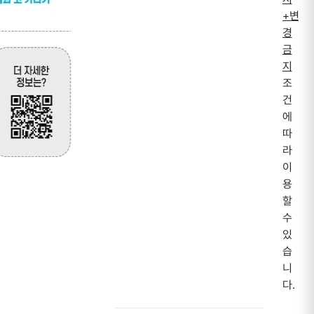
+변
경
금
지
조
건
에
따
라
이
용
할
수
있
습
니
다.