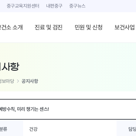
본문 내용 바로가기
중구교육지원센터
내편중구
중구뉴스
보건소 소개
진료 및 검진
민원 및 신청
보건사업
지사항
정보마당
공지사항
예방수칙, 미리 챙기는 센스!
분류
건강
담