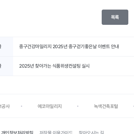
목록
글
중구건강마일리지 2025년 중구걷기좋은날 이벤트 안내
글
2025년 찾아가는 식품위생컨설팅 실시
보공사
에코마일리지
녹색건축포털
개인정보처리방침
저작물 이용가이드
찾아오시는 길