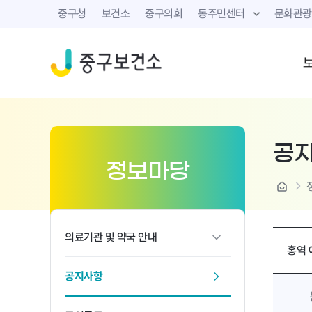
중구청
보건소
중구의회
동주민센터
문화관광
공
정보마당
home
의료기관 및 약국 안내
홍역 
공지사항