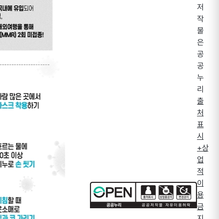
저
작
물
은
공
공
누
리
출
처
표
시
+상
업
적
이
용
금
지