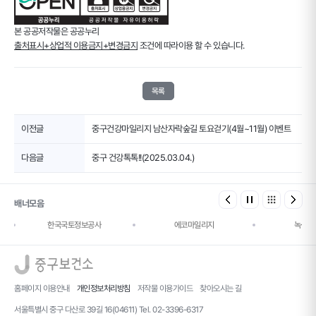
본 공공저작물은 공공누리
출처표시+상업적 이용금지+변경금지
조건에 따라이용 할 수 있습니다.
목록
이전글
중구건강마일리지 남산자락숲길 토요걷기(4월~11월) 이벤트
다음글
중구 건강톡톡!!(2025.03.04.)
배너모음
한국국토정보공사
에코마일리지
녹색건
로고
홈페이지 이용안내
개인정보처리방침
저작물 이용가이드
찾아오시는 길
서울특별시 중구 다산로 39길 16(04611) Tel. 02-3396-6317