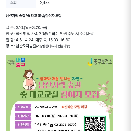
조회
2,483
남산자락 숲길 「숲 태교 교실」참여자 모집
접 수: 3.10.(월)~3.20.(목)
인 원: 임산부 및 가족 30명(선착순-인원 충원 시 조기마감)
일 정: 4.3.~4.24. 매주 목, 15:00~16:30
장 소: 남산자락숲길
(기상상황에 따라 변동가능)