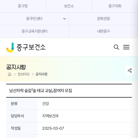
본문 내용 바로가기
중구청
보건소
중구의회
동주민센터
문화관광
중구교육지원센터
내편중구
모바일 버튼
공지사항
share li
home
정보마당
공지사항
남산자락 숲길「숲 태교 교실」참여자 모집
분류
건강
담당부서
지역보건과
작성일
2025-03-07