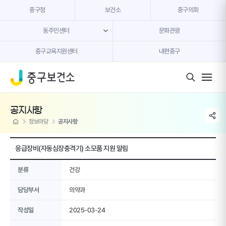
본문 내용 바로가기
중구청
보건소
중구의회
동주민센터
문화관광
중구교육지원센터
내편중구
모바일 버튼
공지사항
share li
home
정보마당
공지사항
응급장비(자동심장충격기) 소모품 지원 알림
분류
건강
담당부서
의약과
작성일
2025-03-24