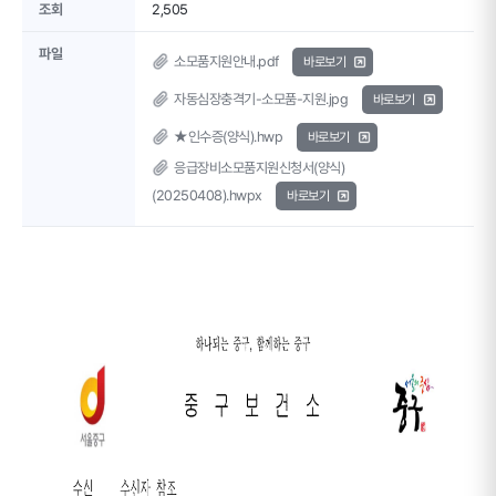
조회
2,505
파일
소모품지원안내.pdf
바로보기
자동심장충격기-소모품-지원.jpg
바로보기
★인수증(양식).hwp
바로보기
응급장비소모품지원신청서(양식)
(20250408).hwpx
바로보기