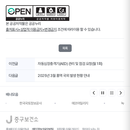
본 공공저작물은 공공누리
출처표시+상업적 이용금지+변경금지
조건에 따라이용 할 수 있습니다.
목록
이전글
자동심장충격기(AED) 관리 및 점검 요청(월 1회)
다음글
2025년 3월 홍역 국외 발생 현황 안내
배너모음
한국국토정보공사
에코마일리지
녹색건
로고
홈페이지 이용안내
개인정보처리방침
저작물 이용가이드
찾아오시는 길