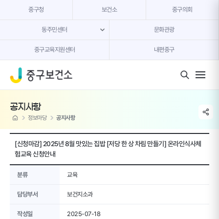
본문 내용 바로가기
중구청
보건소
중구의회
동주민센터
문화관광
중구교육지원센터
내편중구
모바일 버튼
공지사항
share li
home
정보마당
공지사항
[신청마감] 2025년 8월 맛있는 집밥 [저당 한 상 차림 만들기] 온라인식사체
험교육 신청안내
분류
교육
담당부서
보건지소과
작성일
2025-07-18