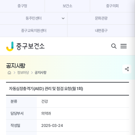
본문 내용 바로가기
중구청
보건소
중구의회
동주민센터
문화관광
중구교육지원센터
내편중구
모바일 버튼
공지사항
share li
home
정보마당
공지사항
자동심장충격기(AED) 관리 및 점검 요청(월 1회)
분류
건강
담당부서
의약과
작성일
2025-03-24