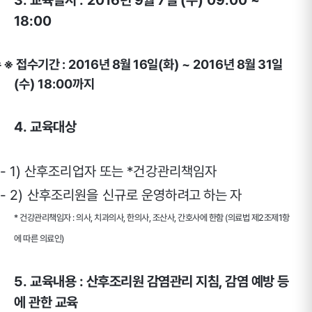
3.
교육일시
: 2016
년 9
월 7
일
(수
) 09:00 ~
18:00
수
※
접수기간
: 2016
년 8
월 16
일
(화
) ~ 2016
년 8
월 31
일
(수
) 18:00까지
4.
교육대상
- 1)
산후조리업자 또는 *건강관리책임자
- 2)
산후조리원을 신규로 운영하
려고 하는 자
* 건강관리책임자 : 의사, 치과의사, 한의사, 조산사, 간호사에 한함 (의료법 제2조제1항
에 따른 의료인)
5.
교육내용 : 산후조리원 감염관리 지침, 감염 예방 등
에 관한 교육