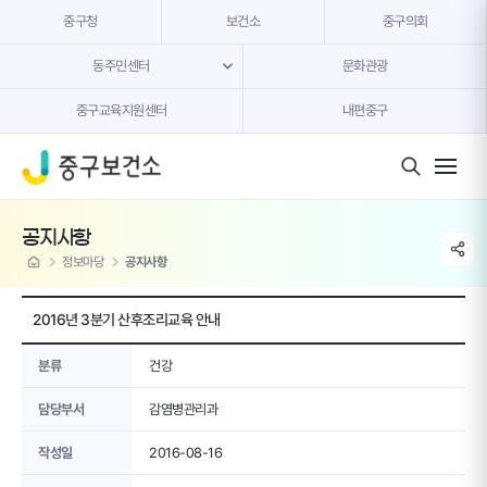
본문 내용 바로가기
중구청
보건소
중구의회
동주민센터
문화관광
중구교육지원센터
내편중구
모바일 버튼
공지사항
share li
home
정보마당
공지사항
2016년 3분기 산후조리교육 안내
분류
건강
담당부서
감염병관리과
작성일
2016-08-16