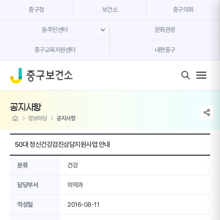
본문 내용 바로가기
중구청
보건소
중구의회
동주민센터
문화관광
중구교육지원센터
내편중구
모바일 버튼
공지사항
share li
home
정보마당
공지사항
50대 정신건강검진상담지원사업 안내
분류
건강
담당부서
의약과
작성일
2016-08-11