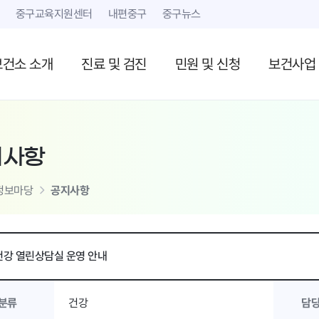
본문 내용 바로가기
중구교육지원센터
내편중구
중구뉴스
보건소 소개
진료 및 검진
민원 및 신청
보건사업
지사항
정보마당
공지사항
강 열린상담실 운영 안내
분류
건강
담