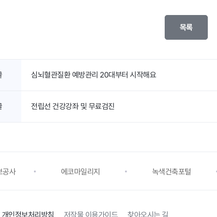
목록
글
심뇌혈관질환 예방관리 20대부터 시작해요
글
전립선 건강강좌 및 무료검진
보공사
에코마일리지
녹색건축포털
개인정보처리방침
저작물 이용가이드
찾아오시는 길