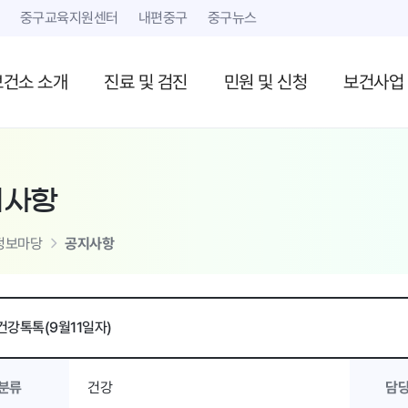
본문 내용 바로가기
중구교육지원센터
내편중구
중구뉴스
보건소 소개
진료 및 검진
민원 및 신청
보건사업
지사항
정보마당
공지사항
건강톡톡(9월11일자)
분류
건강
담