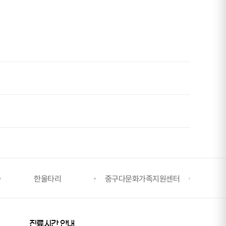
한울타리
중구다문화가족지원센터
중구건
진료시간 안내