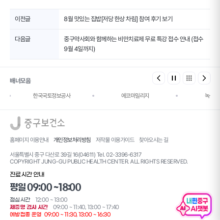
이전글
8월 맛있는 집밥[저당 한상 차림] 참여 후기 보기
다음글
중구약사회와 함께하는 비만치료제 무료 특강 접수 안내 (접수
9월 4일까지)
배너모음
한국국토정보공사
에코마일리지
녹색건
로고
홈페이지 이용안내
개인정보처리방침
저작물 이용가이드
찾아오시는 길
서울특별시 중구 다산로 39길 16(04611) Tel. 02-3396-6317
COPYRIGHT JUNG-GU PUBLIC HEALTH CENTER. ALL RIGHTS RESERVED.
진료시간 안내
평일 09:00 ~18:00
점심시간
12:00 ~ 13:00
제증명 검사 시간
09:00 ~ 11:40, 13:00 ~ 17:40
예방접종 운영
09:00 ~ 11:30, 13:00 ~ 16:30