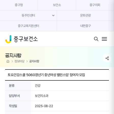
본문 내용 바로가기
중구청
보건소
중구의회
동주민센터
문화관광
중구교육지원센터
내편중구
모바일 버튼
공지사항
share li
home
정보마당
공지사항
토요건강스쿨 '5060갱년기 중년여성 밸런스업' 참여자 모집
분류
건강
담당부서
보건지소과
작성일
2025-08-22