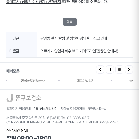
출처표시+상업적 이용금지+변경금지
조건에 따라이용 할 수 있습니다.
목록
이전글
감염병 환자 발생 및 병원체검사결과 신고 안내
다음글
의료기기 영업자 회수 보고 가이드라인(민원인 안내서)
배너모음
한국국토정보공사
에코마일리지
녹색건
로고
홈페이지 이용안내
개인정보처리방침
저작물 이용가이드
찾아오시는 길
서울특별시 중구 다산로 39길 16(04611) Tel. 02-3396-6317
COPYRIGHT JUNG-GU PUBLIC HEALTH CENTER. ALL RIGHTS RESERVED.
진료시간 안내
평일 09:00 ~18:00