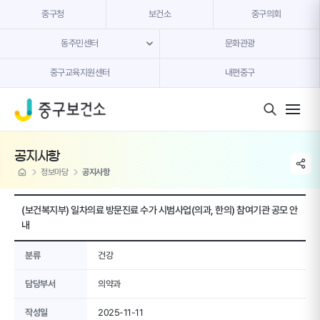
본문 내용 바로가기
중구청
보건소
중구의회
동주민센터
문화관광
중구교육지원센터
내편중구
모바일 버튼
공지사항
share li
home
정보마당
공지사항
(보건복지부) 일차의료 방문진료 수가 시범사업(의과, 한의) 참여기관 공모 안
내
분류
건강
담당부서
의약과
작성일
2025-11-11