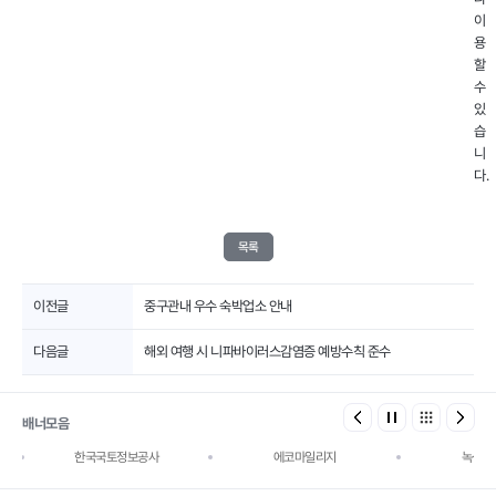
이
용
할
수
있
습
니
다.
목록
이전글
중구관내 우수 숙박업소 안내
다음글
해외 여행 시 니파바이러스감염증 예방수칙 준수
배너모음
한국국토정보공사
에코마일리지
녹색건