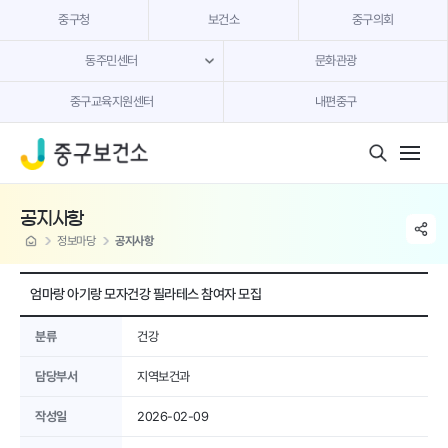
본문 내용 바로가기
중구청
보건소
중구의회
동주민센터
문화관광
중구교육지원센터
내편중구
모바일 버튼
공지사항
share li
home
정보마당
공지사항
엄마랑 아기랑 모자건강 필라테스 참여자 모집
분류
건강
담당부서
지역보건과
작성일
2026-02-09