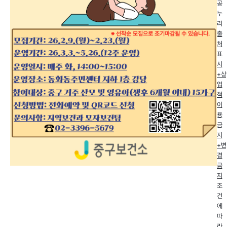
공
누
리
출
처
표
시
+상
업
적
이
용
금
지
+변
경
금
지
조
건
에
따
라