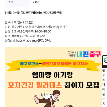
조회
2,870
엄마랑 아기랑「모자건강 필라테스」참여자 모집안내
접 수: 2.9.(월)~2.23.(월)
인 원: 중구 거주 산모 및 영유아(생후 6개월 이내) 15가구
일 정: 3.3.~5.26. 매주 화, 14:00~15:00
장 소: 동화동주민센터 지하 1층 강당
신청방법: https://naver.me/GFCLDF4b
본
공
공
저
작
물
은
공