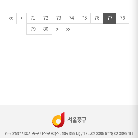
첫
이
71
72
73
74
75
76
77
78
페
전
다
마
79
80
이
페
음
지
지
이
페
막
지
이
페
지
이
지
(우) 04597 서울시 중구 다산로 92 (신당3동 366-15) / TEL : 02-3396-6770, 02-3396-411