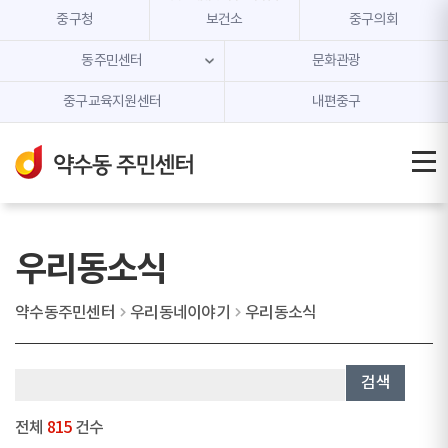
본문 내용 바로가기
주메뉴 바로가기
중구청
보건소
중구의회
동주민센터
문화관광
중구교육지원센터
내편중구
우리동소식
약수동주민센터
우리동네이야기
우리동소식
검색
전체
815
건수