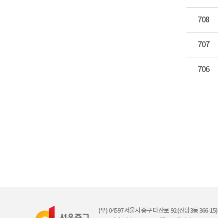
708
707
706
(우) 04597 서울시 중구 다산로 92 (신당3동 366-15) /