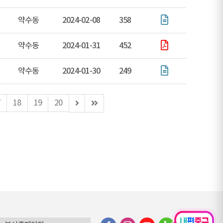
약수동
2024-02-08
358
약수동
2024-01-31
452
약수동
2024-01-30
249
다
마
7
18
19
20
음
지
페
막
이
페
지
이
지