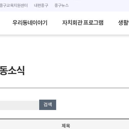
본문 내용 바로가기
주메뉴 바로가기
중구교육지원센터
내편중구
중구뉴스
우리동네이야기
자치회관 프로그램
생활
동소식
검색
제목