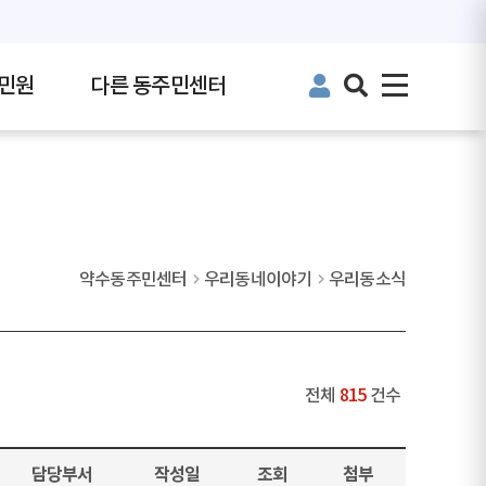
민원
다른 동주민센터
약수동주민센터
우리동네이야기
우리동소식
전체
815
건수
담당부서
작성일
조회
첨부