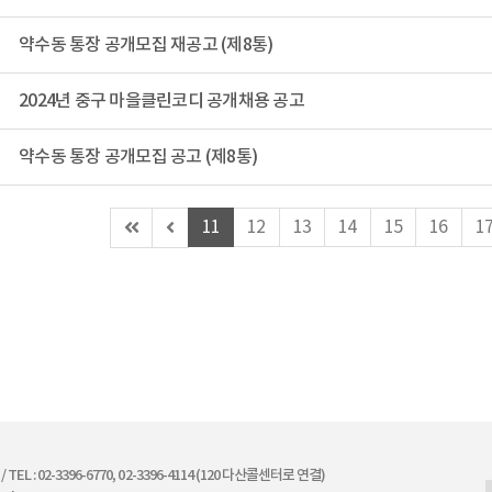
약수동 통장 공개모집 재공고 (제8통)
2024년 중구 마을클린코디 공개채용 공고
약수동 통장 공개모집 공고 (제8통)
첫
이
11
12
13
14
15
16
1
페
전
이
페
지
이
지
 TEL : 02-3396-6770, 02-3396-4114 (120 다산콜센터로 연결)