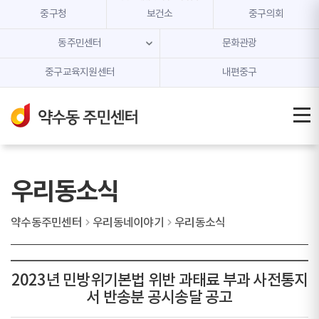
본문 내용 바로가기
주메뉴 바로가기
중구청
보건소
중구의회
동주민센터
문화관광
중구교육지원센터
내편중구
우리동소식
약수동주민센터
우리동네이야기
우리동소식
2023년 민방위기본법 위반 과태료 부과 사전통지
서 반송분 공시송달 공고