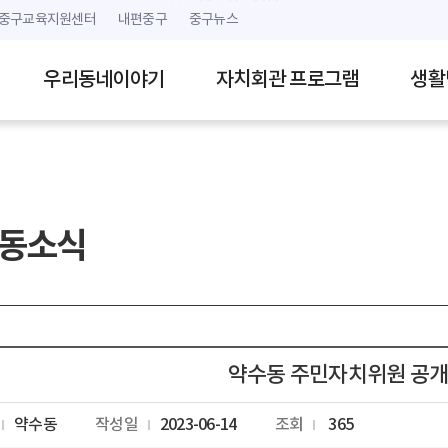
본문 내용 바로가기
주메뉴 바로가기
중구교육지원센터
내편중구
중구뉴스
우리동네이야기
자치회관 프로그램
생활
동소식
약수동 주민자치위원 공개
약수동
작성일
2023-06-14
조회
365